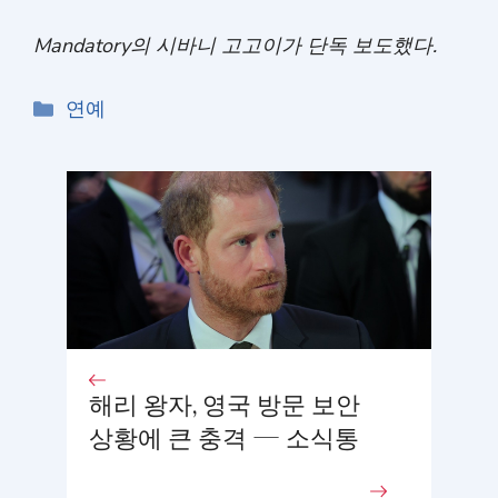
Mandatory의 시바니 고고이가 단독 보도했다.
카
연예
테
고
리
해리 왕자, 영국 방문 보안
상황에 큰 충격 — 소식통