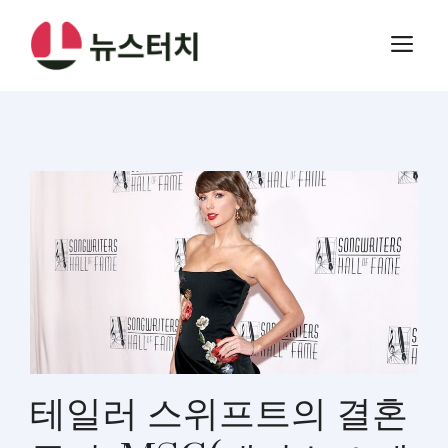
컨
텐
메
츠
뉴
로
건
너
뛰
기
테일러 스위프트의 결혼