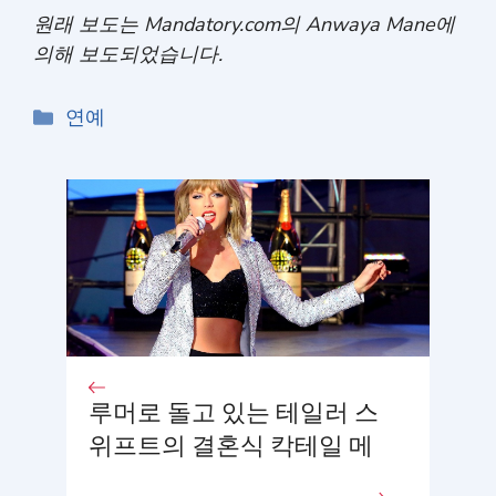
원래 보도는 Mandatory.com의 Anwaya Mane에
의해 보도되었습니다.
카
연예
테
고
리
루머로 돌고 있는 테일러 스
위프트의 결혼식 칵테일 메
뉴, 팬들이 한 잔씩 주문하며