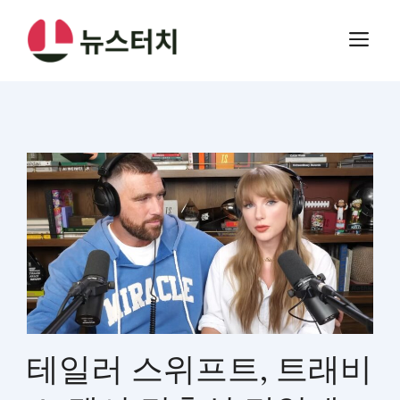
컨
텐
메
츠
뉴
로
건
너
뛰
기
테일러 스위프트, 트래비